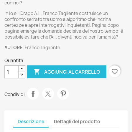
con noi?
In Io e il Drago A.I., Franco Tagliente costruisce un
confronto serrato tra uomo e algoritmo che incrina
certezze e apre interrogativi inquietanti. Pagina dopo
pagina emerge la domanda decisiva del nostro tempo: è
possibile evitare che l’A.I. diventi nociva per l’umanità?
AUTORE
: Franco Tagliente
Quantità

favorite_border
AGGIUNGI AL CARRELLO
Condividi
Descrizione
Dettagli del prodotto