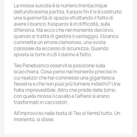
La mossa suicida è la numero trentacinque
dell’undicesima partita. Karpov fin lì si è costruito
una superiorità di spazio sfruttando il fatto di
avere il bianco. Kasparov è in difficoltà, sulla
difensiva. Ma ecco che nel momento decisivo,
quando si tratta di gestire il vantaggio, il bianco
commette un errore clamoroso, una svista
colossale da eccesso di sicurezza. Quando
sposta la torre in c6 il danno è fatto.
Teo Panebianco osservò la posizione sulla
scacchiera. Cosa pensi nel momento preciso in
cui realizzi che hai commesso una gigantesca
fesseria e che non puoi più tornare indietro? Una
follia imprevedibile. Altro che prede della torre:
con quella mossa il cavallo e l’alfiere si erano
trasformati in cacciatori.
All’improvviso nella testa di Teo si fermò tutto. Un
momento, si disse.