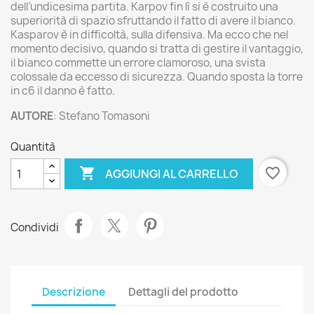
dell’undicesima partita. Karpov fin lì si è costruito una
superiorità di spazio sfruttando il fatto di avere il bianco.
Kasparov è in difficoltà, sulla difensiva. Ma ecco che nel
momento decisivo, quando si tratta di gestire il vantaggio,
il bianco commette un errore clamoroso, una svista
colossale da eccesso di sicurezza. Quando sposta la torre
in c6 il danno è fatto.
AUTORE
: Stefano Tomasoni
Quantità

favorite_border
AGGIUNGI AL CARRELLO
Condividi
Descrizione
Dettagli del prodotto