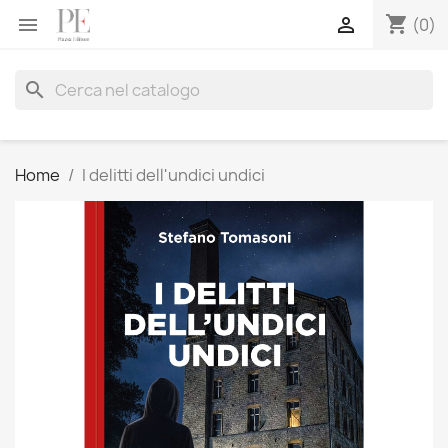
shopping_cart


(0)
search
Home
I delitti dell'undici undici